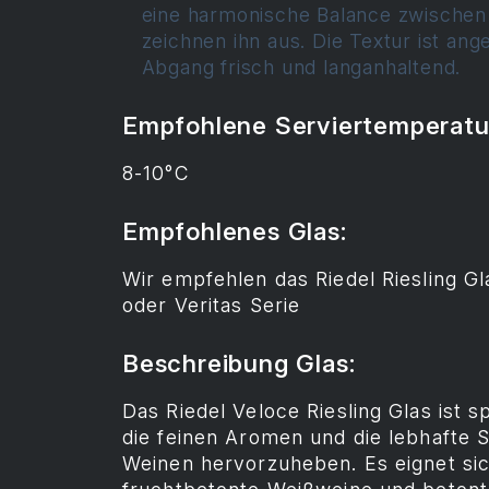
eine harmonische Balance zwischen
zeichnen ihn aus. Die Textur ist a
Abgang frisch und langanhaltend.
Empfohlene Serviertemperatu
8-10°C
Empfohlenes Glas:
Wir empfehlen das Riedel Riesling Gl
oder Veritas Serie
Beschreibung Glas:
Das Riedel Veloce Riesling Glas ist s
die feinen Aromen und die lebhafte S
Weinen hervorzuheben. Es eignet si