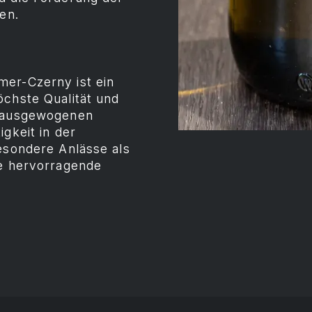
en.
mer-Czerny ist ein
öchste Qualität und
m ausgewogenen
gkeit in der
besondere Anlässe als
ne hervorragende