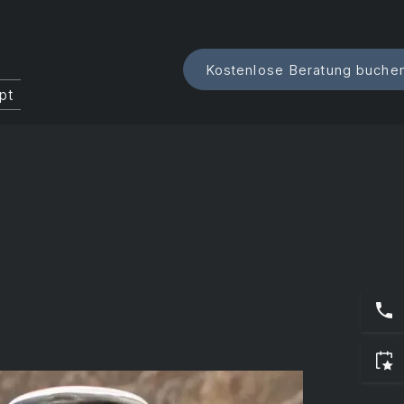
i
Kostenlose Beratung buche
pt