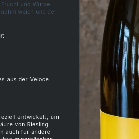
 Frucht und Würze
ngenehm weich und der
r:
as aus der Veloce
peziell entwickelt, um
äure von Riesling
ch auch für andere