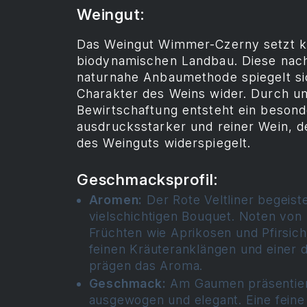
Weingut:
Das Weingut Wimmer-Czerny setzt k
biodynamischen Landbau. Diese nach
naturnahe Anbaumethode spiegelt si
Charakter des Weins wider. Durch 
Bewirtschaftung entsteht ein besond
ausdrucksstarker und reiner Wein, de
des Weinguts widerspiegelt.
Geschmacksprofil:
Aromen:
Der Rote Veltliner begeist
vielschichtigen Bouquet. Noten von 
Früchten wie Aprikosen und Pfirsich
feinen Kräuteranklängen und einer
prägen das Aroma.
Geschmack:
Am Gaumen präsentiert
ausgewogen und elegant. Eine feine