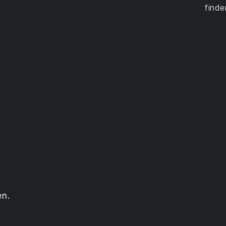
finde
en.