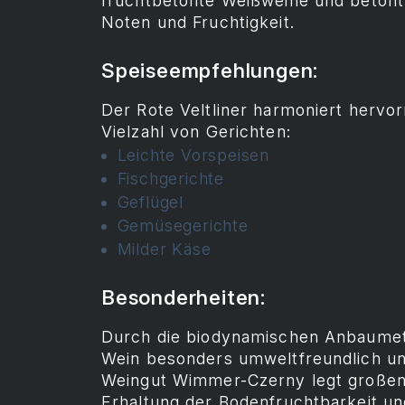
fruchtbetonte Weißweine und betont 
Noten und Fruchtigkeit.
Speiseempfehlungen:
Der Rote Veltliner harmoniert hervor
Vielzahl von Gerichten:
Leichte Vorspeisen
Fischgerichte
Geflügel
Gemüsegerichte
Milder Käse
Besonderheiten:
Durch die biodynamischen Anbaumet
Wein besonders umweltfreundlich un
Weingut Wimmer-Czerny legt großen 
Erhaltung der Bodenfruchtbarkeit un