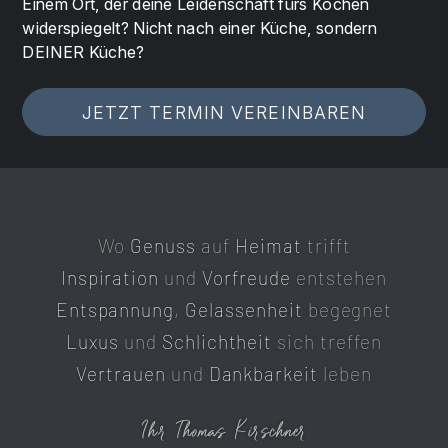
Einem Ort, der deine Leidenschaft fürs Kochen
widerspiegelt? Nicht nach einer Küche, sondern
DEINER Küche?
JETZT TERMIN VEREINBAREN
Wo
Genuss
auf
Heimat
trifft
Inspiration
und
Vorfreude
entstehen
Entspannung
,
Gelassenheit
begegnet
Luxus
und
Schlichtheit
sich treffen
Vertrauen
und
Dankbarkeit
leben
Ihr Thomas Kirschner