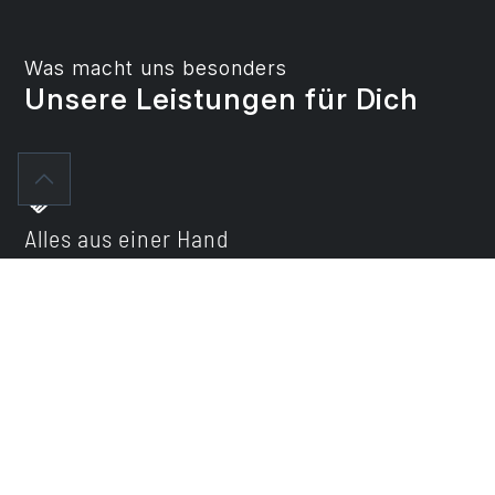
Was macht uns besonders
Unsere Leistungen für Dich
Alles aus einer Hand
Unsere Küchenexperten bieten Dir Planung,
Montage und Service.
Einzigartiges Ambiente
Bei Thoki Küchen erlebst Du ein neues
Konzept des Küchenstudios.