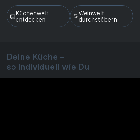
Küchenwelt 
Weinwelt 
entdecken
durchstöbern
Deine Küche –
so
individuell
wie Du