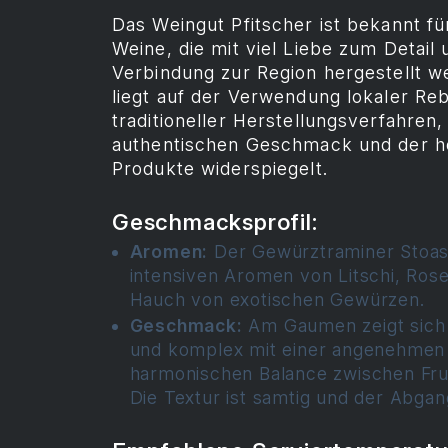
Das Weingut Pfitscher ist bekannt f
Weine, die mit viel Liebe zum Detail 
Verbindung zur Region hergestellt w
liegt auf der Verwendung lokaler Re
traditioneller Herstellungsverfahren,
authentischen Geschmack und der ho
Produkte widerspiegelt.
Geschmacksprofil:
Aromen:
Der Gewürztraminer Stoass
intensiven Aromen von Litschi, Ros
Hauch von exotischen Gewürzen.
Geschmack:
Am Gaumen zeigt sich 
und komplex mit einer angenehmen 
harmonischen Balance zwischen Fr
Die Textur ist samtig und der Abgan