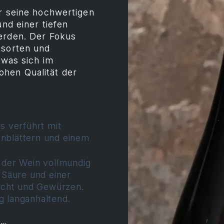
ür seine hochwertigen
und einer tiefen
erden. Der Fokus
bsorten und
 was sich im
hen Qualität der
 verführt mit
enblättern und einem
der Wein vollmundig
Säure und einer
ucht und Gewürzen.
g langanhaltend.