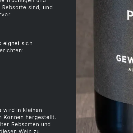
ie fruchtigen und
e Rebsorte sind, und
rvor.
 eignet sich
erichten:
 wird in kleinen
 Können hergestellt.
lter Rebsorten und
 diesen Wein zu