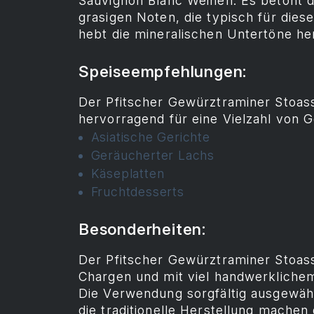
Sauvignon Blanc Weinen. Es betont d
grasigen Noten, die typisch für dies
hebt die mineralischen Untertöne he
Speiseempfehlungen:
Der Pfitscher Gewürztraminer Stoass
hervorragend für eine Vielzahl von G
Asiatische Gerichte
Geräucherter Lachs
Käseplatten
Fruchtdesserts
Besonderheiten:
Der Pfitscher Gewürztraminer Stoass
Chargen und mit viel handwerklichem
Die Verwendung sorgfältig ausgewäh
die traditionelle Herstellung machen