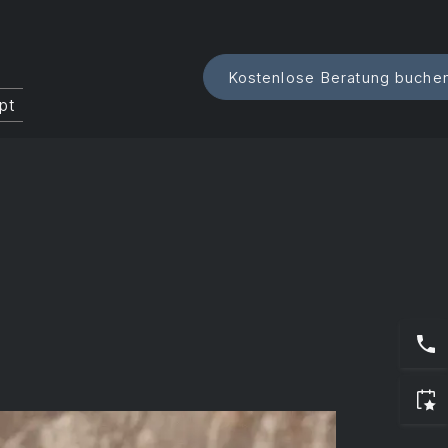
i
Kostenlose Beratung buche
pt