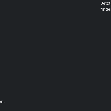
Jetz
finde
en.