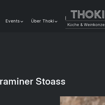
Thok
Events
Über Thoki
Küche & Weinkonze
traminer Stoass