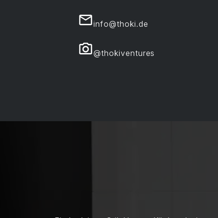
info@thoki.de
@thokiventures