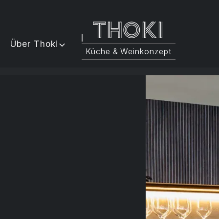
Thoki
Über Thoki
Küche & Weinkonzept