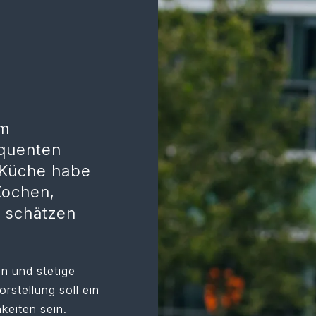
em
equenten
 Küche habe
Kochen,
 schätzen
n und stetige
rstellung soll ein
keiten sein.