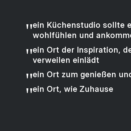
"
ein
Küchenstudio
sollte 
wohlfühlen
und
ankomm
"
ein Ort der
Inspiration
, d
verweilen
einlädt
"
ein Ort zum
genießen
un
"
ein Ort,
wie Zuhause