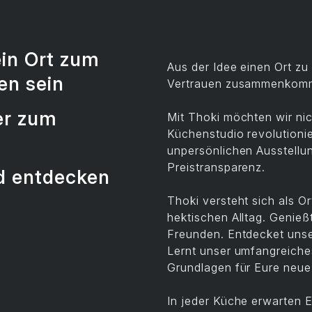
ein Ort zum
Aus der Idee einen Ort zu
en
sein
Vertrauen zusammenkomme
er zum
Mit Thoki möchten wir nic
Küchenstudio revolutioni
unpersönlichen Ausstellu
Preistransparenz.
d
entdecken
Thoki versteht sich als O
hektischen Alltag. Genie
Freunden. Entdecket unse
Lernt unser umfangreiche
Grundlagen für Eure neu
In jeder Küche erwarten 