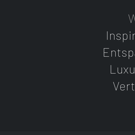
Inspi
Entsp
Lux
Ver