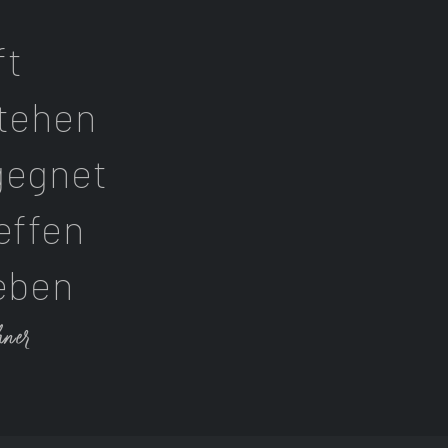
ft
tehen
gegnet
effen
eben
hner