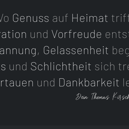
Wo
Genuss
auf
Heimat
trif
ration
und
Vorfreude
ents
annung
,
Gelassenheit
be
us
und
Schlichtheit
sich tr
trtauen
und
Dankbarkeit
l
Dein Thomas Kirsc