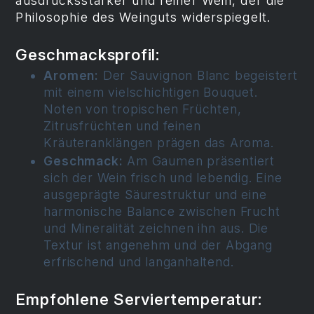
ausdrucksstarker und reiner Wein, der die
Philosophie des Weinguts widerspiegelt.
Geschmacksprofil:
Aromen:
Der Sauvignon Blanc begeistert
mit einem vielschichtigen Bouquet.
Noten von tropischen Früchten,
Zitrusfrüchten und feinen
Kräuteranklängen prägen das Aroma.
Geschmack:
Am Gaumen präsentiert
sich der Wein frisch und lebendig. Eine
ausgeprägte Säurestruktur und eine
harmonische Balance zwischen Frucht
und Mineralität zeichnen ihn aus. Die
Textur ist angenehm und der Abgang
erfrischend und langanhaltend.
Empfohlene Serviertemperatur: