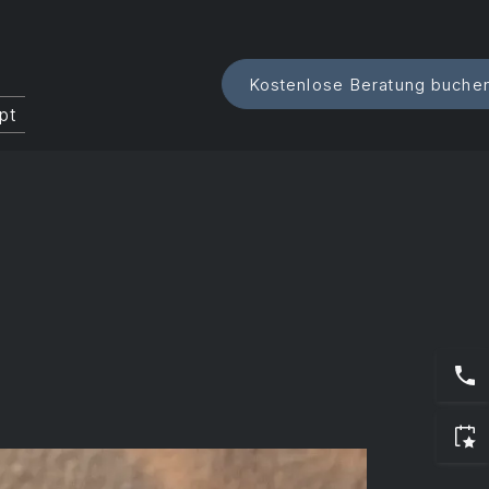
i
Kostenlose Beratung buche
pt