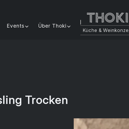
Thok
Events
Über Thoki
Küche & Weinkonze
esling Trocken