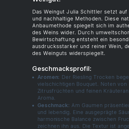
Das Weingut Julia Schittler setzt auf
und nachhaltige Methoden. Diese na
Anbaumethode spiegelt sich im auth
des Weins wider. Durch umweltscho
Bewirtschaftung entsteht ein besond
ausdrucksstarker und reiner Wein, de
des Weinguts widerspiegelt.
Geschmacksprofil:
Aromen:
Der Riesling Trocken begei
vielschichtigen Bouquet. Noten von
Zitrusfrüchten und feinen Kräutera
Aroma.
Geschmack:
Am Gaumen präsentiert
und lebendig. Eine ausgeprägte Säu
harmonische Balance zwischen Fruch
zeichnen ihn aus. Die Textur ist an