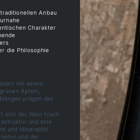
 traditionellen Anbau
turnahe
entischen Charakter
nende
ers
r die Philosophie
stert mit einem
 grünen Äpfeln,
nklängen prägen das
 sich der Wein frisch
restruktur und eine
t und Mineralität
genehm und der