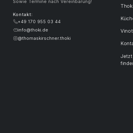
Sowie Termine nach Vereinbarung!
Thoki
Kontakt:
Küch
+49 170 955 03 44
info@thoki.de
Vino
@thomaskirschner.thoki
Kont
Jetz
finde