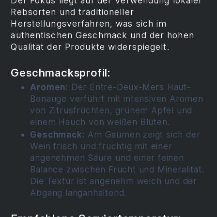
Der Fokus liegt auf der Verwendung lokaler
Rebsorten und traditioneller
Herstellungsverfahren, was sich im
authentischen Geschmack und der hohen
Qualität der Produkte widerspiegelt.
Geschmacksprofil:
Aromen:
Der Entre-Deux-Mers Haut-
Benauge verführt mit intensiven Aromen
von Zitrusfrüchten, grünem Apfel und
einem Hauch von weißen Blüten.
Geschmack:
Am Gaumen zeigt sich der
Wein frisch und fruchtig mit einer
angenehmen Säure und einer feinen
Balance zwischen Frucht und Mineralität.
Die Textur ist angenehm weich und der
Abgang langanhaltend.