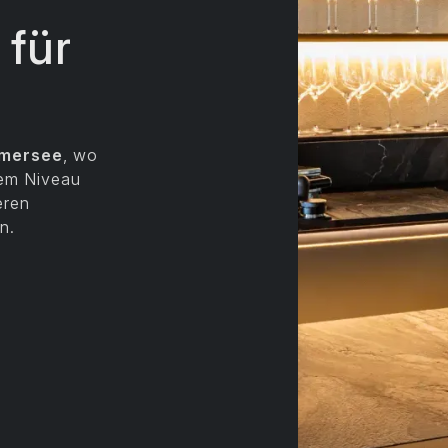
 für
mmersee
, wo
tem Niveau
eren
n.