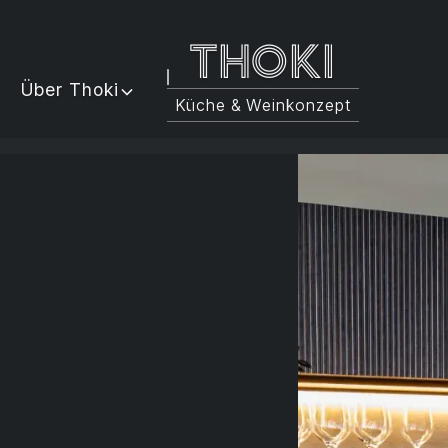
Thoki
Über Thoki
Küche & Weinkonzept