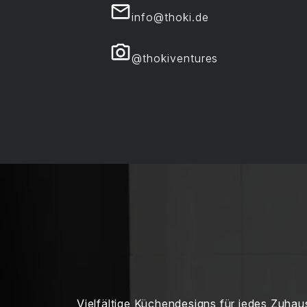
info@thoki.de
@thokiventures
Vielfältige Küchendesigns für jedes Zuhau