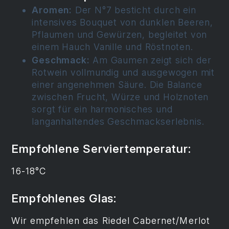
Aromen:
Der N°7 besticht durch ein
intensives Bouquet von dunklen Beeren,
Pflaumen und Gewürzen, begleitet von
einem Hauch Vanille und Röstnoten.
Geschmack:
Am Gaumen zeigt sich der
Rotwein vollmundig und ausgewogen mit
einer angenehmen Säure. Die Balance
zwischen Frucht, Würze und Holznoten
sorgt für ein harmonisches und
langanhaltendes Geschmackserlebnis.
Empfohlene Serviertemperatur:
16-18°C
Empfohlenes Glas:
Wir empfehlen das Riedel Cabernet/Merlot