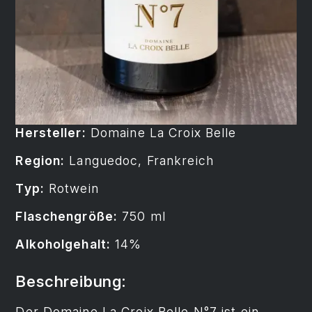
Hersteller:
Domaine La Croix Belle
Region:
Languedoc, Frankreich
Typ:
Rotwein
Flaschengröße:
750 ml
Alkoholgehalt:
14%
Beschreibung:
Der Domaine La Croix Belle N°7 ist ein