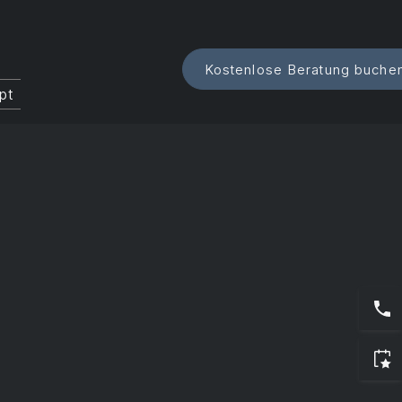
i
Kostenlose Beratung buche
pt