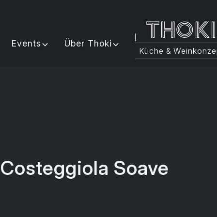
Thok
Events
Über Thoki
Küche & Weinkonze
i Costeggiola Soave