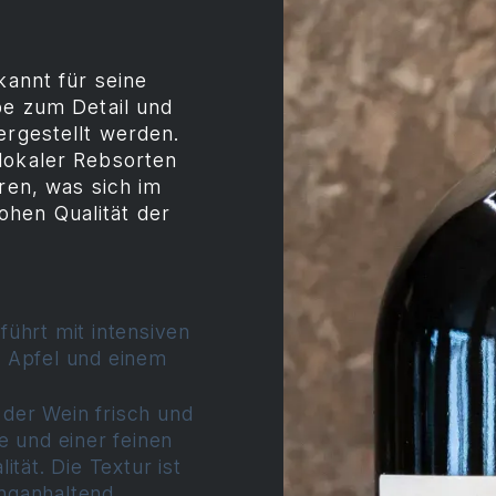
kannt für seine
be zum Detail und
ergestellt werden.
lokaler Rebsorten
hren, was sich im
hen Qualität der
ührt mit intensiven
 Apfel und einem
der Wein frisch und
e und einer feinen
tät. Die Textur ist
nganhaltend.