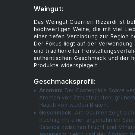
Weingut:
Das Weingut Guerrieri Rizzardi ist be
hochwertigen Weine, die mit viel Lie
einer tiefen Verbindung zur Region h
Der Fokus liegt auf der Verwendung 
und traditioneller Herstellungsverfa
authentischen Geschmack und der ho
Produkte widerspiegelt.
Geschmacksprofil:
Aromen:
Der Costeggiola Soave verf
Aromen von Zitrusfrüchten, grünem
Hauch von weißen Blüten.
Geschmack:
Am Gaumen zeigt sich 
fruchtig mit einer angenehmen Säur
Balance zwischen Frucht und Minerali
angenehm weich und der Abgang la