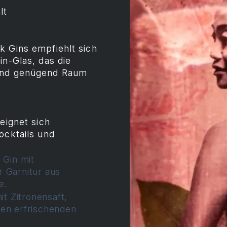
lt
k Gins empfiehlt sich
in-Glas, das die
 und genügend Raum
eignet sich
ocktails und
 Gin mit
 Garnitur aus
e.
it Zitronensaft,
nen erfrischenden