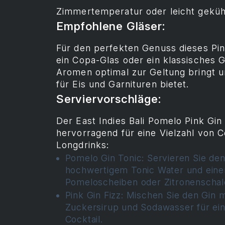
Zimmertemperatur oder leicht geküh
Empfohlene Gläser:
Für den perfekten Genuss dieses Pin
ein Copa-Glas oder ein klassisches G
Aromen optimal zur Geltung bringt
für Eis und Garnituren bietet.
Serviervorschläge:
Der East Indies Bali Pomelo Pink Gin 
hervorragend für eine Vielzahl von C
Longdrinks:
Pomelo Gin Tonic: Servieren Sie den
hochwertigem Tonic Water und einer
Pomeloscheiben oder Zitronenschal
Pink Gin Fizz: Mischen Sie den Gin m
Zuckersirup und Sodawasser für ei
Cocktail.