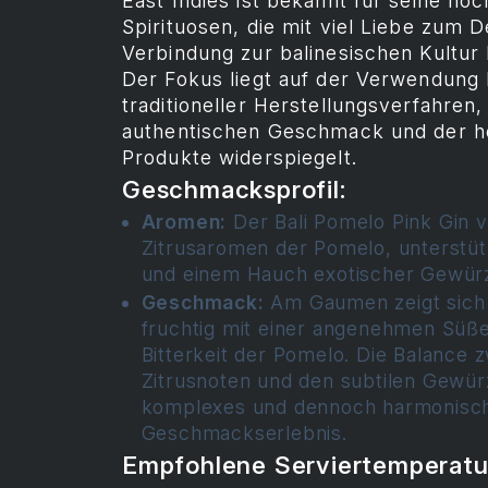
East Indies ist bekannt für seine ho
Spirituosen, die mit viel Liebe zum De
Verbindung zur balinesischen Kultur 
Der Fokus liegt auf der Verwendung 
traditioneller Herstellungsverfahren,
authentischen Geschmack und der ho
Produkte widerspiegelt.
Geschmacksprofil:
Aromen:
Der Bali Pomelo Pink Gin v
Zitrusaromen der Pomelo, unterstüt
und einem Hauch exotischer Gewür
Geschmack:
Am Gaumen zeigt sich 
fruchtig mit einer angenehmen Süße
Bitterkeit der Pomelo. Die Balance 
Zitrusnoten und den subtilen Gewürz
komplexes und dennoch harmonisc
Geschmackserlebnis.
Empfohlene Serviertemperatu