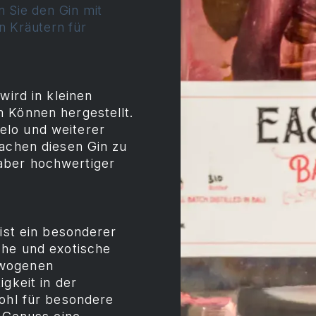
n Sie den Gin mit
n Kräutern für
wird in kleinen
 Können hergestellt.
elo und weiterer
machen diesen Gin zu
aber hochwertiger
 ist ein besonderer
che und exotische
ewogenen
gkeit in der
wohl für besondere