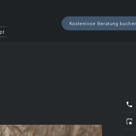
i
Kostenlose Beratung buche
pt