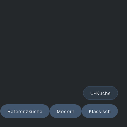
U-Küche
Referenzküche
Modern
Klassisch