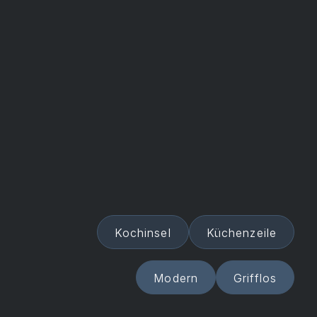
Kochinsel
Küchenzeile
Modern
Grifflos