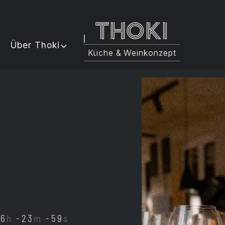
Thoki
Über Thoki
Küche & Weinkonzept
16
h
-23
m
-59
s