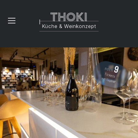
Thoki
Küche & Weinkonzept
9
noch
Tickets
verfügbar