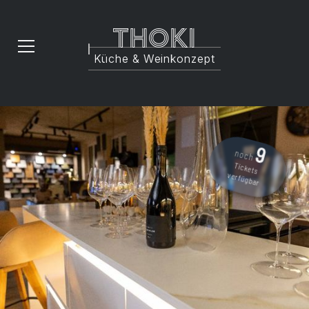
Thoki
Küche & Weinkonzept
9
noch
Tickets
verfügbar