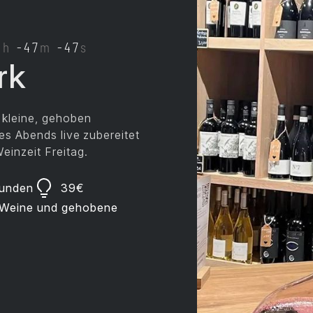
5
h
-47
m
-47
s
rk
 kleine, gehoben
des Abends live zubereitet
einzeit Freitag.
unden
39
€
e Weine und gehobene