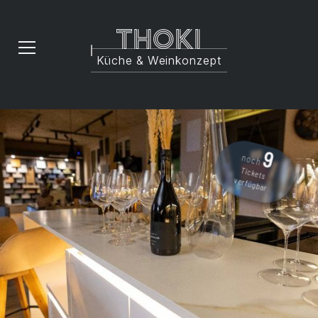
Thoki
Küche & Weinkonzept
9
noch
Tickets
verfügbar