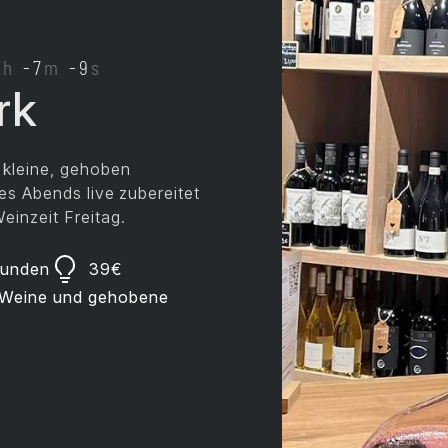
7
h
-7
m
-9
s
rk
 kleine, gehoben
des Abends live zubereitet
einzeit Freitag.
tunden
39
€
e Weine und gehobene