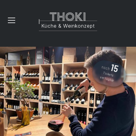
Thoki
Küche & Weinkonzept
15
noch
Tickets
verfügbar