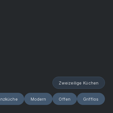
Zweizeilige Küchen
enzküche
Modern
Offen
Grifflos